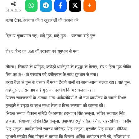
अरदास
की
SHARES
व
मत्था टेका, अरदास की व खुशहाली की कामना की
खुशहाली
की
दिनभर गूंजायमान रहा, वाहे गुरू, वाहे गुरू… सतनाम वाहे गुरू
कामना
की
शेर ए हिन्द का 360 वॉ प्रकाश पर्व धूमधाम से मना
नीमच। सिक्खों के धर्मगुरू, करोड़ो धर्मालुओं के श्रृद्धा के केन्द्र, शेर ए हिन्द गुरू गोबिंद
सिंह का 360 वॉ प्रकाश पर्व हर्षोल्लास के साथ धूमधाम से मना।
ब्रह्म वैला से गुरू के दरबार में मत्था टेंकने वालों का आना-जाना चलता रहा। वाहे गुरू,
वाहे गुरू…. सतनाम वाहे गुरू का उद्घोष दिनभर चलता रहा।
सिक्ख समाजजनों के अलावा अन्य धर्मावलंबियों ने भी नपा कार्यालय के सामने स्थित
गुरूद्वारे में श्रृद्धा के साथ मत्था टेका व विश्व कल्याण की कामना की।
सिख्ख समाज विकास समिति के अध्यक्ष हरभजन सिंह सलूजा, सचिव सतपाल सिंह
छाबडा, कोषाध्यक्ष संदीप सिंह सलूजा, उपाध्यक्ष रघुवीरसिंह अरोरा, सह-सचिव गगनदीप
सिंह सलूजा, कार्यकारिणी सदस्य जोगेन्दर सिंह सलूजा, हरजीत सिंह छाबड़ा, मीडिया
प्रभारी मनदीप सिंह गौत्रा ने बताया कि दिनभर धार्मिक आयोजन होते रहे, महिलाओं व