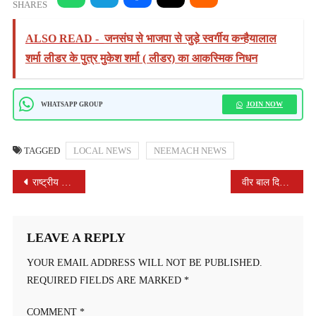
SHARES
ALSO READ -
जनसंघ से भाजपा से जुड़े स्वर्गीय कन्हैयालाल
शर्मा लीडर के पुत्र मुकेश शर्मा ( लीडर) का आकस्मिक निधन
JOIN NOW
WHATSAPP GROUP
TAGGED
LOCAL NEWS
NEEMACH NEWS
POST
राष्ट्रीय किसान दिवस पर भादवामाता महिला एफपीओ डीकेन द्वारा किसान संगोष्ठी का आयोजन हुआ सम्पन्न
वीर बाल दिवस की पूर्व संध्या पर सारथी सेवा संस्थान का भव्य आयोजन
NAVIGATION
LEAVE A REPLY
YOUR EMAIL ADDRESS WILL NOT BE PUBLISHED.
REQUIRED FIELDS ARE MARKED
*
COMMENT
*