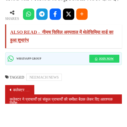
SHARES
ALSO READ -
नीमच सिविल अस्‍पताल में थेलेसिमिया वार्ड का
हुआ शुभारंभ
JOIN NOW
WHATSAPP GROUP
TAGGED
NEEMACH NEWS
POST
कलेक्टर ने जावी में पूजा घाणी एवं लघु उद्योग का किया निरीक्षण
NAVIGATION
कलेक्टर ने प्राचार्यों एवं संकुल प्राचार्यों की समीक्षा बैठक लेकर दिए आवश्यक
निर्देश