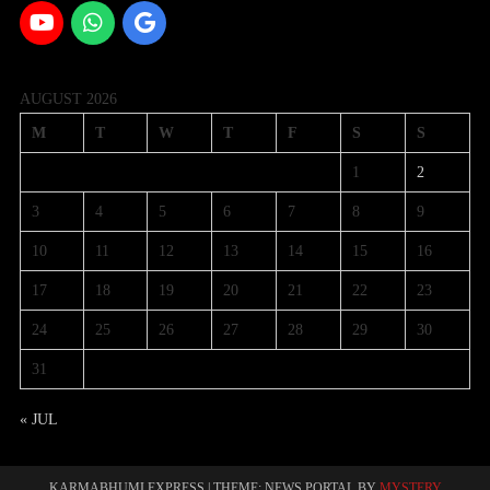
AUGUST 2026
M
T
W
T
F
S
S
1
2
3
4
5
6
7
8
9
10
11
12
13
14
15
16
17
18
19
20
21
22
23
24
25
26
27
28
29
30
31
« JUL
KARMABHUMI EXPRESS
|
THEME: NEWS PORTAL BY
MYSTERY