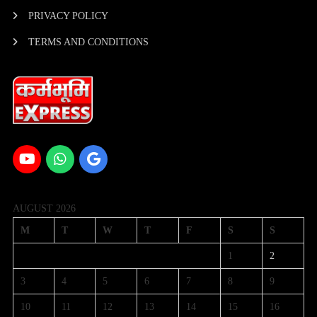
PRIVACY POLICY
TERMS AND CONDITIONS
AUGUST 2026
M
T
W
T
F
S
S
1
2
3
4
5
6
7
8
9
10
11
12
13
14
15
16