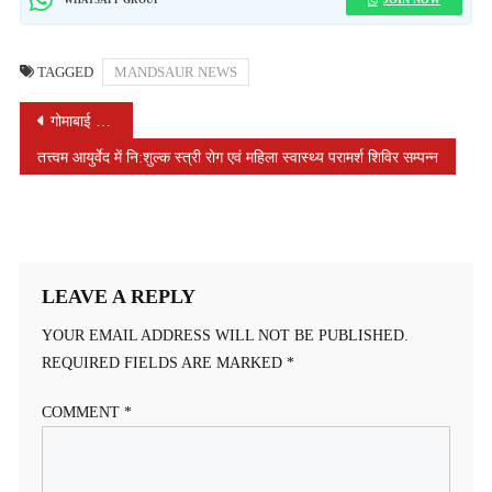
TAGGED
MANDSAUR NEWS
POST
गोमाबाई नेत्रालय में आंख के पर्दे का सफल ऑपरेशन, फिर लौटी खोई हुई नेत्र ज्योति
NAVIGATION
तत्त्वम आयुर्वेद में नि:शुल्क स्त्री रोग एवं महिला स्वास्थ्य परामर्श शिविर सम्पन्न
LEAVE A REPLY
YOUR EMAIL ADDRESS WILL NOT BE PUBLISHED.
REQUIRED FIELDS ARE MARKED
*
COMMENT
*