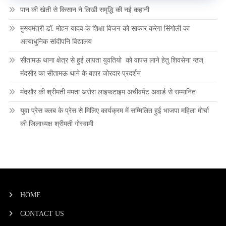
पान की खेती से किसान ने लिखी समृद्धि की नई कहानी
मुख्यमंत्री डॉ. मोहन यादव के शिक्षा विजन को साकार करेगा सिंगोली का
अत्याधुनिक सांदीपनि विद्यालय
सीतामऊ थाना क्षेत्र से हुई लापता युवतियो को वापस लाने हेतु शिवसेना न्ठज्
मंदसौर का सीतामऊ थाने के बहार जोरदार प्रदर्शन
मंदसौर की श्रीमती ममता अरोरा लाइफटाइम अचीवमेंट अवार्ड से सम्मानित
युवा प्रेस क्लब के प्रेस से मिलिए कार्यक्रम में सम्मिलित हुई भाजपा महिला मोर्चा
की जिलाध्यक्ष श्रीमती गोस्वामी
HOME
CONTACT US