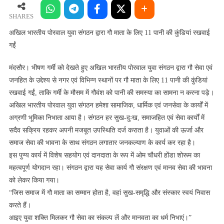
पोरवाल
युवा
SHARES
संगठन
अखिल भारतीय पोरवाल युवा संगठन द्वारा गौ माता के लिए 11 पानी की कुंडियां रखवाई
द्वारा
गईं
गौ
माता
मंदसौर। भीषण गर्मी को देखते हुए अखिल भारतीय पोरवाल युवा संगठन द्वारा गौ सेवा एवं
के
जनहित के उद्देश्य से नगर एवं विभिन्न स्थानों पर गौ माता के लिए 11 पानी की कुंडियां
लिए
रखवाई गईं, ताकि गर्मी के मौसम में गौवंश को पानी की समस्या का सामना न करना पड़े।
11
अखिल भारतीय पोरवाल युवा संगठन हमेशा सामाजिक, धार्मिक एवं जनसेवा के कार्यों में
पानी
अग्रणी भूमिका निभाता आया है। संगठन हर सुख-दुःख, समाजहित एवं सेवा कार्यों में
की
सदैव सक्रिय रहकर अपनी मजबूत उपस्थिति दर्ज कराता है। युवाओं की ऊर्जा और
कुंडियां
समाज सेवा की भावना के साथ संगठन लगातार जनकल्याण के कार्य कर रहा है।
रखवाई
गईं
इस पुण्य कार्य में विशेष सहयोग एवं दानदाता के रूप में ओम चौधरी होंडा शोरूम का
महत्वपूर्ण योगदान रहा। संगठन द्वारा यह सेवा कार्य गौ संरक्षण एवं मानव सेवा की भावना
को लेकर किया गया।
“जिस समाज में गौ माता का सम्मान होता है, वहां सुख-समृद्धि और संस्कार स्वयं निवास
करते हैं।
आइए युवा शक्ति मिलकर गौ सेवा का संकल्प लें और मानवता का धर्म निभाएं।”