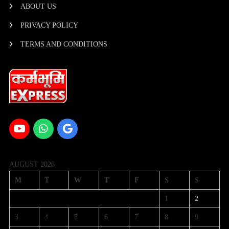
ABOUT US
PRIVACY POLICY
TERMS AND CONDITIONS
AUGUST 2026
M
T
W
T
F
S
S
1
2
3
4
5
6
7
8
9